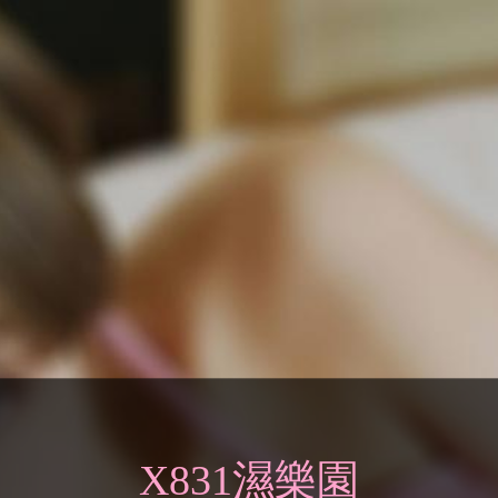
X831濕樂園